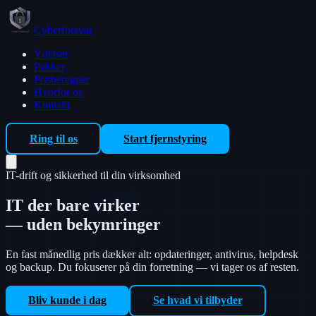
Cyberforsvar
Ydelser
Pakker
Prisberegner
Hvorfor os
Kontakt
Ring til os
Start fjernstyring
IT-drift og sikkerhed til din virksomhed
IT der bare
virker
— uden bekymringer
En fast månedlig pris dækker alt: opdateringer, antivirus, helpdesk
og backup. Du fokuserer på din forretning — vi tager os af resten.
Bliv kunde i dag
Se hvad vi tilbyder